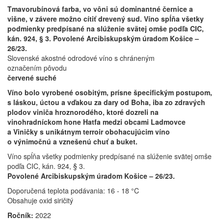
Tmavorubínová farba, vo vôni sú dominantné černice a
višne, v závere možno cítiť drevený sud. Víno spĺňa všetky
podmienky predpísané na slúženie svätej omše podľa CIC,
kán. 924, § 3. Povolené Arcibiskupským úradom Košice –
26/23.
Slovenské akostné odrodové víno s chráneným
označením pôvodu
červené suché
Víno bolo vyrobené osobitým, prísne špecifickým postupom,
s láskou, úctou a vďakou za dary od Boha, iba zo zdravých
plodov viniča hroznorodého, ktoré dozreli na
vinohradníckom hone Hatfa medzi obcami Ladmovce
a Viničky s unikátnym terroir obohacujúcim víno
o výnimočnú a vznešenú chuť a buket.
Víno spĺňa všetky podmienky predpísané na slúženie svätej omše
podľa CIC, kán. 924, § 3.
Povolené Arcibiskupským úradom Košice – 26/23.
Doporučená teplota podávania: 16 - 18 °C
Obsahuje oxid siričitý
Ročník:
2022