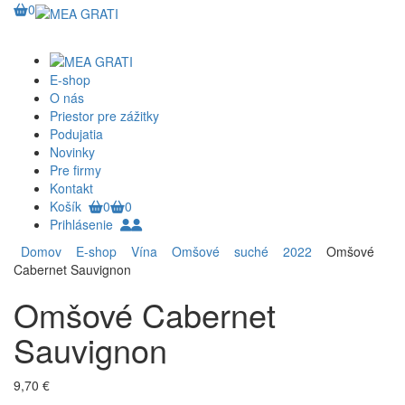
0
E-shop
O nás
Priestor pre zážitky
Podujatia
Novinky
Pre firmy
Kontakt
Košík
0
0
Prihlásenie
Domov
E-shop
Vína
Omšové
suché
2022
Omšové
Cabernet Sauvignon
Omšové Cabernet
Sauvignon
9,70 €