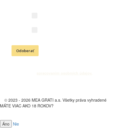
Aký obsah vás zaujíma?
Novinky z vinárstva (vína,
podujatia, akcie)
Kresťanské aktivity (Cesta
vďačnosti, podujatia)
Odoberať
Odoslaním e-mailovej adresy súhlasíte s odberom newslettra a
spracovaním osobných údajov.
©
2023 - 2026 MEA GRATI a.s. Všetky práva vyhradené
MÁTE VIAC AKO 18 ROKOV?
Vstup na stránku vinárstva je určený len osobám starším ako 18 rokov.
Nie