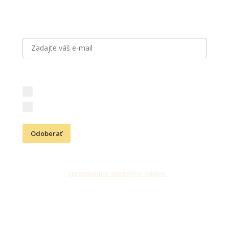
Prihláste sa k odberu noviniek
Aký obsah vás zaujíma?
Novinky z vinárstva (vína, podujatia, akcie)
Kresťanské aktivity (Cesta vďačnosti, podujatia)
Odoberať
Odoslaním e-mailovej adresy súhlasíte s odberom newslettra
a
spracovaním osobných údajov.