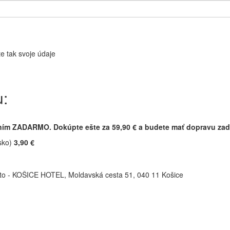
e tak svoje údaje
u:
ením ZADARMO. Dokúpte ešte za 59,90 € a budete mať dopravu za
sko)
3,90 €
o - KOŠICE HOTEL, Moldavská cesta 51, 040 11 Košice