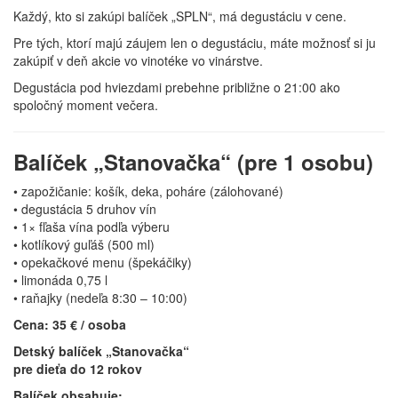
Každý, kto si zakúpi balíček „SPLN“, má degustáciu v cene.
Pre tých, ktorí majú záujem len o degustáciu, máte možnosť si ju
zakúpiť v deň akcie vo vinotéke vo vinárstve.
Degustácia pod hviezdami prebehne približne o 21:00 ako
spoločný moment večera.
Balíček „Stanovačka“ (pre 1 osobu)
• zapožičanie: košík, deka, poháre (zálohované)
• degustácia 5 druhov vín
• 1× fľaša vína podľa výberu
• kotlíkový guľáš (500 ml)
• opekačkové menu (špekáčiky)
• limonáda 0,75 l
• raňajky (nedeľa 8:30 – 10:00)
Cena: 35 € / osoba
Detský balíček „Stanovačka“
pre dieťa do 12 rokov
Balíček obsahuje: