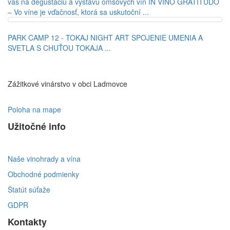
vás na degustáciu a výstavu omšových vín IN VINO GRATITUDO
– Vo víne je vďačnosť, ktorá sa uskutoční ...
PARK CAMP 12 - TOKAJ NIGHT ART
SPOJENIE UMENIA A
SVETLA S CHUŤOU TOKAJA ...
Zážitkové vinárstvo v obci Ladmovce
Poloha na mape
Užitočné info
Naše vinohrady a vína
Obchodné podmienky
Štatút súťaže
GDPR
Kontakty