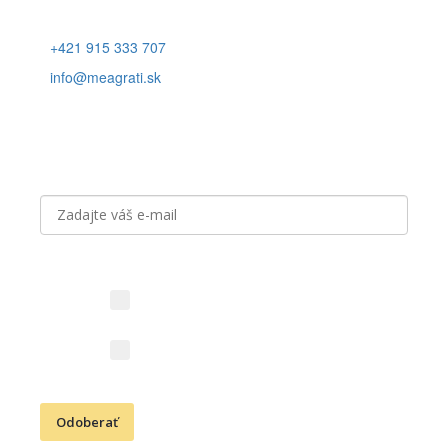
+421 915 333 707
info@meagrati.sk
Prihláste sa k odberu noviniek
Aký obsah vás zaujíma?
Novinky z vinárstva (vína,
podujatia, akcie)
Kresťanské aktivity (Cesta
vďačnosti, podujatia)
Odoberať