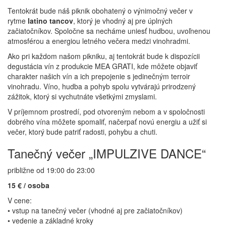
Tentokrát bude náš piknik obohatený o výnimočný večer v
rytme
latino tancov
, ktorý je vhodný aj pre úplných
začiatočníkov. Spoločne sa necháme uniesť hudbou, uvoľnenou
atmosférou a energiou letného večera medzi vinohradmi.
Ako pri každom našom pikniku, aj tentokrát bude k dispozícii
degustácia vín z produkcie MEA GRATI, kde môžete objaviť
charakter našich vín a ich prepojenie s jedinečným terroir
vinohradu. Víno, hudba a pohyb spolu vytvárajú prirodzený
zážitok, ktorý si vychutnáte všetkými zmyslami.
V príjemnom prostredí, pod otvoreným nebom a v spoločnosti
dobrého vína môžete spomaliť, načerpať novú energiu a užiť si
večer, ktorý bude patriť radosti, pohybu a chuti.
Tanečný večer „IMPULZIVE DANCE“
približne od 19:00 do 23:00
15 € / osoba
V cene:
• vstup na tanečný večer (vhodné aj pre začiatočníkov)
• vedenie a základné kroky