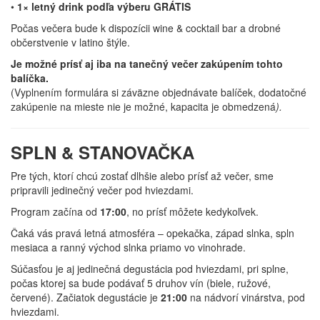
•
1× letný drink podľa výberu GRÁTIS
Počas večera bude k dispozícii wine & cocktail bar a drobné
občerstvenie v latino štýle.
Je možné prísť aj iba na tanečný večer zakúpením tohto
balíčka.
(Vyplnením formulára si záväzne objednávate balíček, dodatočné
zakúpenie na mieste nie je možné, kapacita je obmedzená
).
SPLN & STANOVAČKA
Pre tých, ktorí chcú zostať dlhšie alebo prísť až večer, sme
pripravili jedinečný večer pod hviezdami.
Program začína od
17:00
, no prísť môžete kedykoľvek.
Čaká vás pravá letná atmosféra – opekačka, západ slnka, spln
mesiaca a ranný východ slnka priamo vo vinohrade.
Súčasťou je aj jedinečná degustácia pod hviezdami, pri splne,
počas ktorej sa bude podávať 5 druhov vín (biele, ružové,
červené). Začiatok degustácie je
21:00
na nádvorí vinárstva, pod
hviezdami.