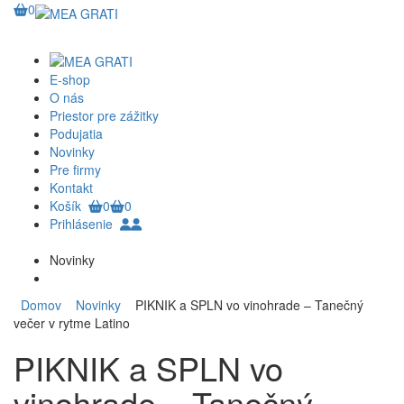
0
E-shop
O nás
Priestor pre zážitky
Podujatia
Novinky
Pre firmy
Kontakt
Košík
0
0
Prihlásenie
Novinky
Domov
Novinky
PIKNIK a SPLN vo vinohrade – Tanečný
večer v rytme Latino
PIKNIK a SPLN vo
vinohrade – Tanečný