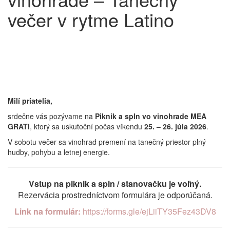
večer v rytme Latino
Milí priatelia,
srdečne vás pozývame na
Piknik a spln vo vinohrade MEA
GRATI
, ktorý sa uskutoční počas víkendu
25. – 26. júla 2026
.
V sobotu večer sa vinohrad premení na tanečný priestor plný
hudby, pohybu a letnej energie.
Vstup na piknik a spln / stanovačku je voľný.
Rezervácia prostredníctvom formulára je odporúčaná.
Link na formulár:
https://forms.gle/ejLiiTY35Fez43DV8