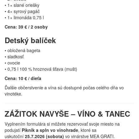
• 1× slané oriešky
• 4× syrový pagáč
• 1× limonáda 0,75 l
Cena: 39 € / 2 osoby
Detský balíček
• obložená bageta
• sladkosť
• ovocie
• 0,75 l 100 % hroznová šťava (mušt)
Cena: 10 € / dieťa
Ďalšie občerstvenie a vína sú dostupné počas celého dňa vo
vinotéke.
ZÁŽITOK NAVYŠE – VÍNO & TANEC
Vyplnením formulára si môžete rezervovať svoje miesto na
podujatí
Piknik a spln vo vinohrade
, ktoré sa
uskutoční
25.7.2026 (sobota)
vo vinárstve MEA GRATI.