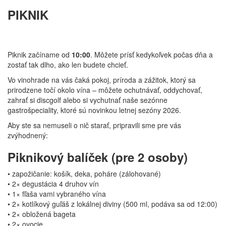
PIKNIK
Piknik začíname od
10:00
. Môžete prísť kedykoľvek počas dňa a
zostať tak dlho, ako len budete chcieť.
Vo vinohrade na vás čaká pokoj, príroda a zážitok, ktorý sa
prirodzene točí okolo vína – môžete ochutnávať, oddychovať,
zahrať si discgolf alebo si vychutnať naše sezónne
gastrošpeciality, ktoré sú novinkou letnej sezóny 2026.
Aby ste sa nemuseli o nič starať, pripravili sme pre vás
zvýhodnený:
Piknikový balíček (pre 2 osoby)
• zapožičanie: košík, deka, poháre (zálohované)
• 2× degustácia 4 druhov vín
• 1× fľaša vami vybraného vína
• 2× kotlíkový guľáš z lokálnej diviny (500 ml, podáva sa od 12:00)
• 2× obložená bageta
• 2× ovocie