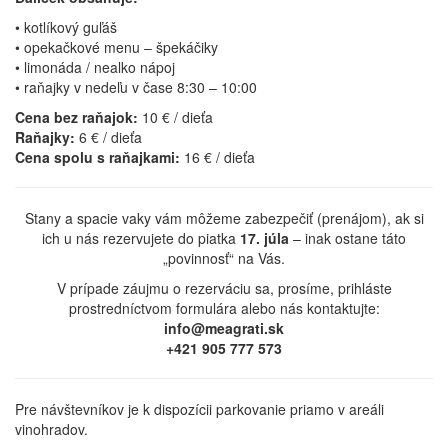
• kotlíkový guľáš
• opekačkové menu – špekáčiky
• limonáda / nealko nápoj
• raňajky v nedeľu v čase 8:30 – 10:00
Cena bez raňajok:
10 € / dieťa
Raňajky:
6 € / dieťa
Cena spolu s raňajkami:
16 € / dieťa
Stany a spacie vaky vám môžeme zabezpečiť (prenájom), ak si
ich u nás rezervujete do piatka
17. júla
– inak ostane táto
„povinnosť“ na Vás.
V prípade záujmu o rezerváciu sa, prosíme, prihláste
prostredníctvom formulára alebo nás kontaktujte:
info@meagrati.sk
+421 905 777 573
Pre návštevníkov je k dispozícii parkovanie priamo v areáli
vinohradov.