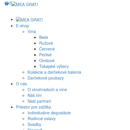
0
E-shop
Vína
Biele
Ružové
Červené
Perlivé
Omšové
Tokajské výbery
Kolekcie a darčekové balenia
Darčekové poukazy
O nás
O vinohradoch a víne
Náš tím
Naši partneri
Priestor pre zážitky
Individuálne degustácie
Rodinné oslavy
Svadby