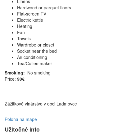
Linens
Hardwood or parquet floors
Flat-screen TV
Electric kettle
Heating
Fan
Towels
Wardrobe or closet
Socket near the bed
Air conditioning
Tea/Coffee maker
Smoking: ​
No smoking
Price:
90€
Zážitkové vinárstvo v obci Ladmovce
Poloha na mape
Užitočné info