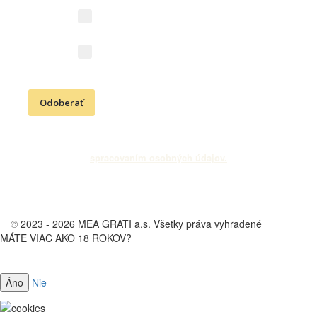
Novinky z vinárstva (vína,
podujatia, akcie)
Kresťanské aktivity (Cesta
vďačnosti, podujatia)
Odoberať
Odoslaním e-mailovej adresy súhlasíte s odberom newslettra a
spracovaním osobných údajov.
©
2023 - 2026 MEA GRATI a.s. Všetky práva vyhradené
MÁTE VIAC AKO 18 ROKOV?
Vstup na stránku vinárstva je určený len osobám starším ako 18 rokov.
Nie