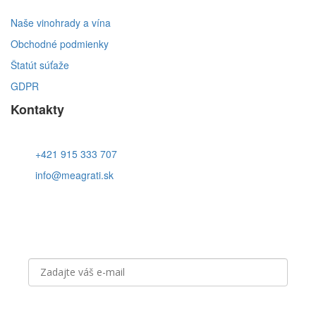
Naše vinohrady a vína
Obchodné podmienky
Štatút súťaže
GDPR
Kontakty
+421 915 333 707
info@meagrati.sk
Prihláste sa k odberu noviniek
Aký obsah vás zaujíma?