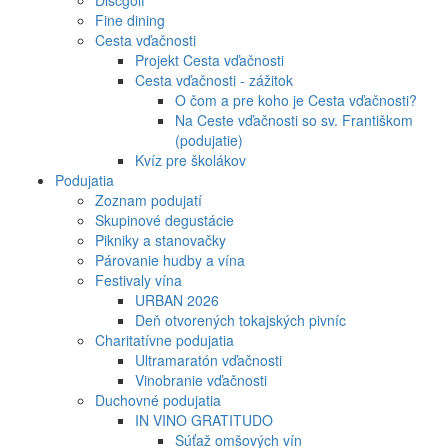
Discgolf
Fine dining
Cesta vďačnosti
Projekt Cesta vďačnosti
Cesta vďačnosti - zážitok
O čom a pre koho je Cesta vďačnosti?
Na Ceste vďačnosti so sv. Františkom
(podujatie)
Kvíz pre školákov
Podujatia
Zoznam podujatí
Skupinové degustácie
Pikniky a stanovačky
Párovanie hudby a vína
Festivaly vína
URBAN 2026
Deň otvorených tokajských pivníc
Charitatívne podujatia
Ultramaratón vďačnosti
Vinobranie vďačnosti
Duchovné podujatia
IN VINO GRATITUDO
Súťaž omšových vín