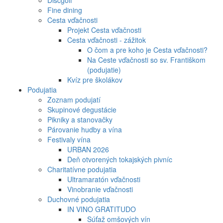
Discgolf
Fine dining
Cesta vďačnosti
Projekt Cesta vďačnosti
Cesta vďačnosti - zážitok
O čom a pre koho je Cesta vďačnosti?
Na Ceste vďačnosti so sv. Františkom
(podujatie)
Kvíz pre školákov
Podujatia
Zoznam podujatí
Skupinové degustácie
Pikniky a stanovačky
Párovanie hudby a vína
Festivaly vína
URBAN 2026
Deň otvorených tokajských pivníc
Charitatívne podujatia
Ultramaratón vďačnosti
Vinobranie vďačnosti
Duchovné podujatia
IN VINO GRATITUDO
Súťaž omšových vín