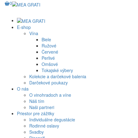
0
E-shop
Vína
Biele
Ružové
Červené
Perlivé
Omšové
Tokajské výbery
Kolekcie a darčekové balenia
Darčekové poukazy
O nás
O vinohradoch a víne
Náš tím
Naši partneri
Priestor pre zážitky
Individuálne degustácie
Rodinné oslavy
Svadby