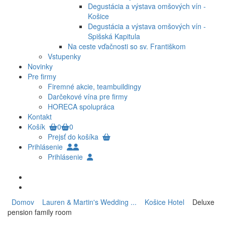
Degustácia a výstava omšových vín -
Košice
Degustácia a výstava omšových vín -
Spišská Kapitula
Na ceste vďačnosti so sv. Františkom
Vstupenky
Novinky
Pre firmy
Firemné akcie, teambuildingy
Darčekové vína pre firmy
HORECA spolupráca
Kontakt
Košík
0
0
Prejsť do košíka
Prihlásenie
Prihlásenie
Domov
Lauren & Martin's Wedding ...
Košice Hotel
Deluxe
pension family room