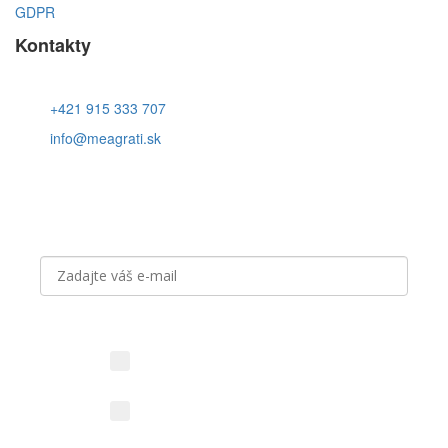
GDPR
Kontakty
+421 915 333 707
info@meagrati.sk
Prihláste sa k odberu noviniek
Aký obsah vás zaujíma?
Novinky z vinárstva (vína,
podujatia, akcie)
Kresťanské aktivity (Cesta
vďačnosti, podujatia)