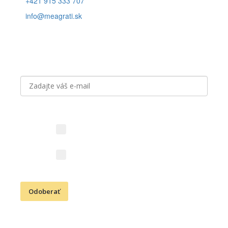
+421 915 333 707
info@meagrati.sk
Prihláste sa k odberu noviniek
Aký obsah vás zaujíma?
Novinky z vinárstva (vína,
podujatia, akcie)
Kresťanské aktivity (Cesta
vďačnosti, podujatia)
Odoberať
Odoslaním e-mailovej adresy súhlasíte s odberom newslettra a