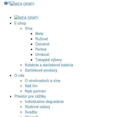
0
E-shop
Vína
Biele
Ružové
Červené
Perlivé
Omšové
Tokajské výbery
Kolekcie a darčekové balenia
Darčekové poukazy
O nás
O vinohradoch a víne
Náš tím
Naši partneri
Priestor pre zážitky
Individuálne degustácie
Rodinné oslavy
Svadby