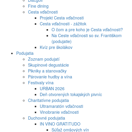
Discgolf
Fine dining
Cesta vďačnosti
Projekt Cesta vďačnosti
Cesta vďačnosti - zážitok
O čom a pre koho je Cesta vďačnosti?
Na Ceste vďačnosti so sv. Františkom
(podujatie)
Kvíz pre školákov
Podujatia
Zoznam podujatí
Skupinové degustácie
Pikniky a stanovačky
Párovanie hudby a vína
Festivaly vína
URBAN 2026
Deň otvorených tokajských pivníc
Charitatívne podujatia
Ultramaratón vďačnosti
Vinobranie vďačnosti
Duchovné podujatia
IN VINO GRATITUDO
Súťaž omšových vín