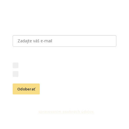
Prihláste sa k odberu noviniek
Aký obsah vás zaujíma?
Novinky z vinárstva (vína, podujatia, akcie)
Kresťanské aktivity (Cesta vďačnosti, podujatia)
Odoberať
Odoslaním e-mailovej adresy súhlasíte s odberom newslettra
a
spracovaním osobných údajov.