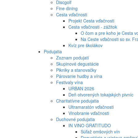
Discgolf
Fine dining
Cesta vďačnosti
Projekt Cesta vďačnosti
Cesta vďačnosti - zážitok
O čom a pre koho je Cesta v
Na Ceste vďačnosti so sv. Fr
Kvíz pre školákov
Podujatia
Zoznam podujatí
Skupinové degustácie
Pikniky a stanovačky
Párovanie hudby a vína
Festivaly vína
URBAN 2026
Deň otvorených tokajských pivníc
Charitatívne podujatia
Ultramaratón vďačnosti
Vinobranie vďačnosti
Duchovné podujatia
IN VINO GRATITUDO
Súťaž omšových vín
Degustácia a výstava omšový