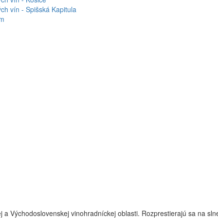
h vín - Spišská Kapitula
om
j a Východoslovenskej vinohradníckej oblasti. Rozprestierajú sa na sl