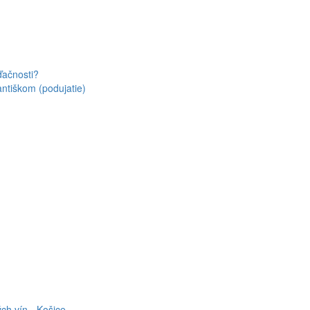
ďačnosti?
antiškom (podujatie)
ch vín - Košice