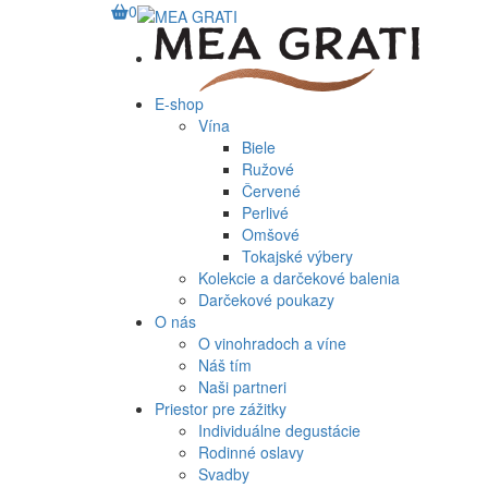
0
E-shop
Vína
Biele
Ružové
Červené
Perlivé
Omšové
Tokajské výbery
Kolekcie a darčekové balenia
Darčekové poukazy
O nás
O vinohradoch a víne
Náš tím
Naši partneri
Priestor pre zážitky
Individuálne degustácie
Rodinné oslavy
Svadby