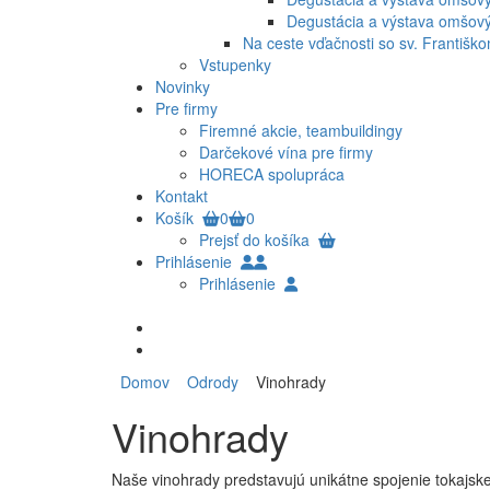
Degustácia a výstava omšovýc
Na ceste vďačnosti so sv. Františk
Vstupenky
Novinky
Pre firmy
Firemné akcie, teambuildingy
Darčekové vína pre firmy
HORECA spolupráca
Kontakt
Košík
0
0
Prejsť do košíka
Prihlásenie
Prihlásenie
Domov
Odrody
Vinohrady
Vinohrady
Naše vinohrady predstavujú unikátne spojenie tokajske