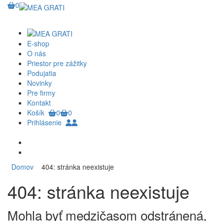
0
E-shop
O nás
Priestor pre zážitky
Podujatia
Novinky
Pre firmy
Kontakt
Košík
0
0
Prihlásenie
Domov
404: stránka neexistuje
404: stránka neexistuje
Mohla byť medzičasom odstránená,