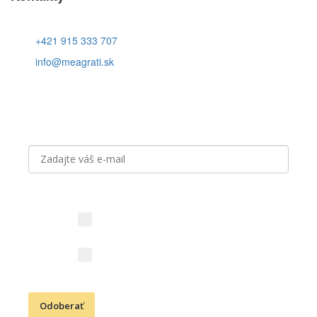
+421 915 333 707
info@meagrati.sk
Prihláste sa k odberu noviniek
Aký obsah vás zaujíma?
Novinky z vinárstva (vína,
podujatia, akcie)
Kresťanské aktivity (Cesta
vďačnosti, podujatia)
Odoberať