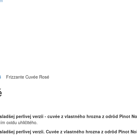
om
4
Frizzante Cuvée Rosé
é
ladšej perlivej verzii - cuvée z vlastného hrozna z odrôd Pinot Noi
ím oxidu uhličitého.
sladšej perlivej verzii. Cuvée z vlastného hrozna z odrôd Pinot No