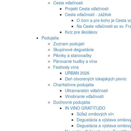
Cesta vďačnosti
Projekt Cesta vďačnosti
Cesta vďačnosti - zážitok
O čom a pre koho je Cesta v
Na Ceste vďačnosti so sv. Fr
Kvíz pre školákov
Podujatia
Zoznam podujatí
Skupinové degustácie
Pikniky a stanovačky
Párovanie hudby a vína
Festivaly vína
URBAN 2026
Deň otvorených tokajských pivníc
Charitatívne podujatia
Ultramaratón vďačnosti
Vinobranie vďačnosti
Duchovné podujatia
IN VINO GRATITUDO
Súťaž omšových vín
Degustácia a výstava omšový
Degustácia a výstava omšovýc