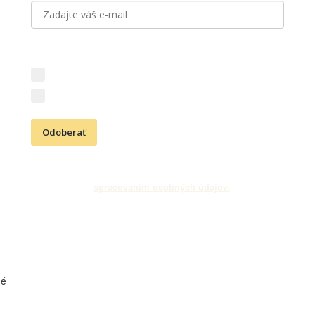
Aký obsah vás zaujíma?
Novinky z vinárstva (vína, podujatia, akcie)
Kresťanské aktivity (Cesta vďačnosti, podujatia)
Odoberať
Odoslaním e-mailovej adresy súhlasíte s odberom newslettra
a
spracovaním osobných údajov.
né