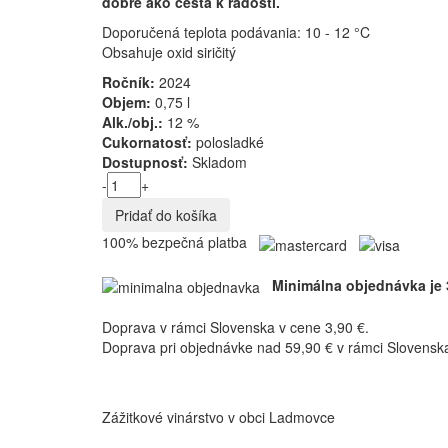
dobré ako cesta k radosti.
Doporučená teplota podávania: 10 - 12 °C
Obsahuje oxid siričitý
Ročník:
2024
Objem:
0,75 l
Alk./obj.:
12 %
Cukornatosť:
polosladké
Dostupnosť:
Skladom
-
+
100% bezpečná platba
Minimálna objednávka je 
Doprava v rámci Slovenska v cene 3,90 €.
Doprava pri objednávke nad 59,90 € v rámci Sloven
Zážitkové vinárstvo v obci Ladmovce