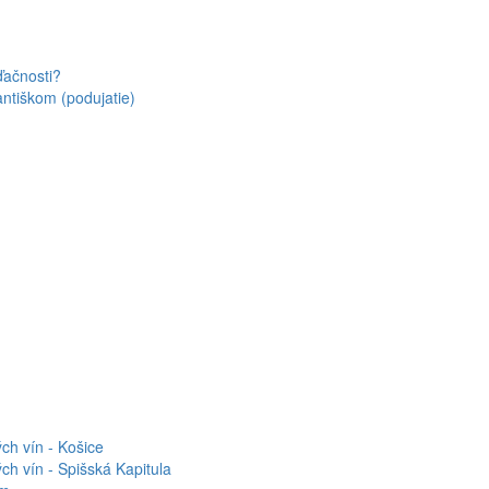
ďačnosti?
antiškom (podujatie)
ch vín - Košice
h vín - Spišská Kapitula