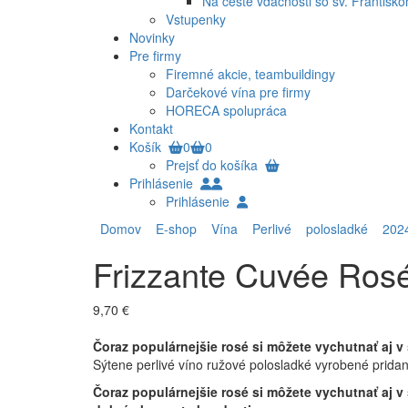
Na ceste vďačnosti so sv. Františk
Vstupenky
Novinky
Pre firmy
Firemné akcie, teambuildingy
Darčekové vína pre firmy
HORECA spolupráca
Kontakt
Košík
0
0
Prejsť do košíka
Prihlásenie
Prihlásenie
Domov
E-shop
Vína
Perlivé
polosladké
202
Frizzante Cuvée Ros
9,70 €
Čoraz populárnejšie rosé si môžete vychutnať aj v s
Sýtene perlivé víno ružové polosladké vyrobené pridan
Čoraz populárnejšie rosé si môžete vychutnať aj v 