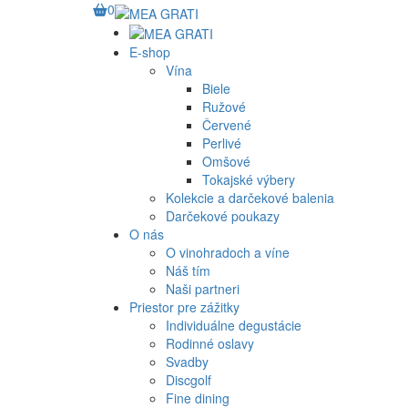
0
E-shop
Vína
Biele
Ružové
Červené
Perlivé
Omšové
Tokajské výbery
Kolekcie a darčekové balenia
Darčekové poukazy
O nás
O vinohradoch a víne
Náš tím
Naši partneri
Priestor pre zážitky
Individuálne degustácie
Rodinné oslavy
Svadby
Discgolf
Fine dining