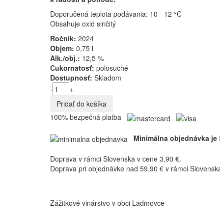
Doporučená teplota podávania: 10 - 12 °C
Obsahuje oxid siričitý
Ročník:
2024
Objem:
0,75 l
Alk./obj.:
12,5 %
Cukornatosť:
polosuché
Dostupnosť:
Skladom
-
+
100% bezpečná platba
Minimálna objednávka je 
Doprava v rámci Slovenska v cene 3,90 €.
Doprava pri objednávke nad 59,90 € v rámci Sloven
Zážitkové vinárstvo v obci Ladmovce