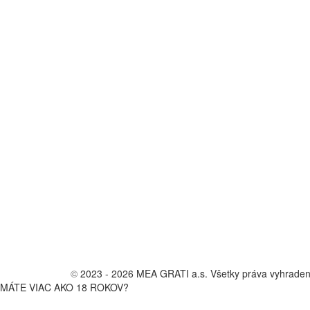
©
2023 - 2026 MEA GRATI a.s. Všetky práva vyhrade
MÁTE VIAC AKO 18 ROKOV?
Vstup na stránku vinárstva je určený len osobám starším ako 18 rokov.