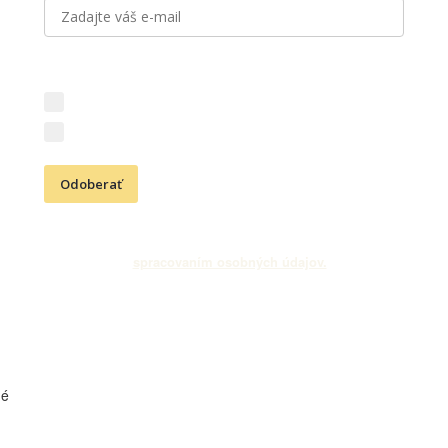
Aký obsah vás zaujíma?
Novinky z vinárstva (vína, podujatia, akcie)
Kresťanské aktivity (Cesta vďačnosti, podujatia)
Odoberať
Odoslaním e-mailovej adresy súhlasíte s odberom newslettra
a
spracovaním osobných údajov.
né