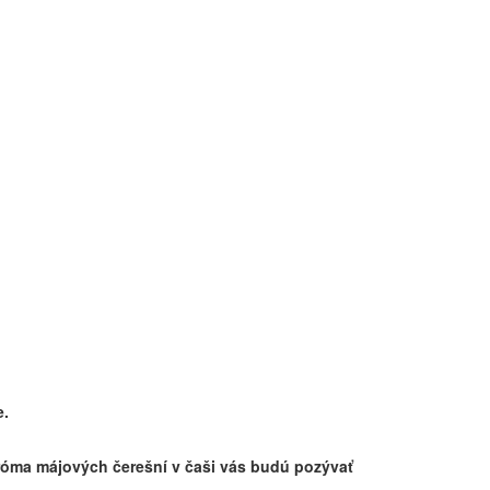
e.
a aróma májových čerešní v čaši vás budú pozývať