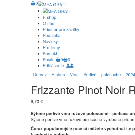
0
E-shop
O nás
Priestor pre zážitky
Podujatia
Novinky
Pre firmy
Kontakt
Košík
0
0
Prihlásenie
Domov
E-shop
Vína
Perlivé
polosuché
202
Frizzante Pinot Noir 
9,70 €
Sýtene perlivé víno ružové polosuché - perliaca a
Sýtene perlivé víno ružové polosuché vyrobené pridaní
Čoraz populárnejšie rosé si môžete vychutnať i v p
k radosti a pohode.