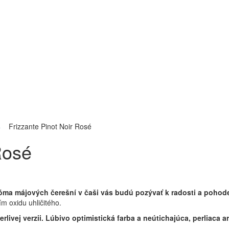
4
Frizzante Pinot Noir Rosé
Rosé
róma májových čerešní v čaši vás budú pozývať k radosti a pohod
m oxidu uhličitého.
erlivej verzii. Lúbivo optimistická farba a neútichajúca, perliac