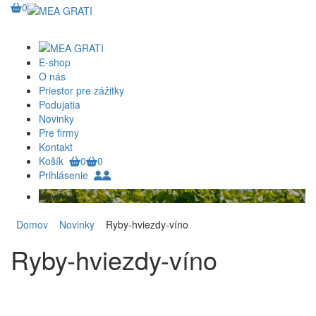
0
E-shop
O nás
Priestor pre zážitky
Podujatia
Novinky
Pre firmy
Kontakt
Košík
0
0
Prihlásenie
Novinky
Domov
Novinky
Ryby-hviezdy-víno
Ryby-hviezdy-víno