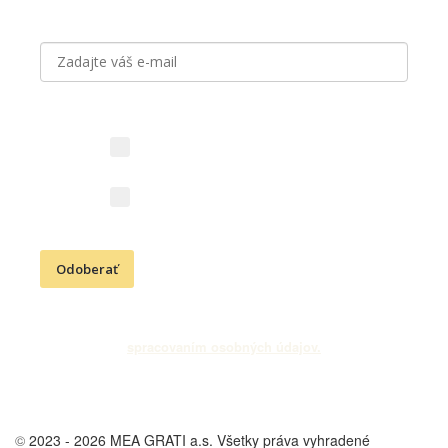
Prihláste sa k odberu noviniek
Aký obsah vás zaujíma?
Novinky z vinárstva (vína,
podujatia, akcie)
Kresťanské aktivity (Cesta
vďačnosti, podujatia)
Odoberať
Odoslaním e-mailovej adresy súhlasíte s odberom newslettra a
spracovaním osobných údajov.
©
2023 - 2026 MEA GRATI a.s. Všetky práva vyhradené