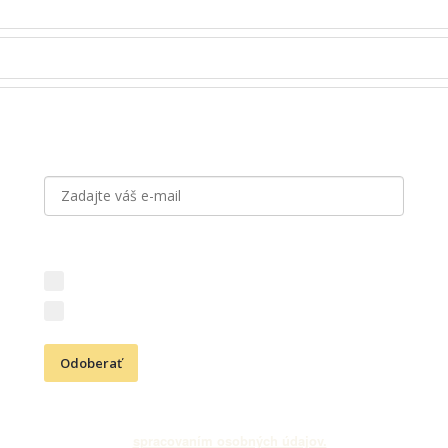
Prihláste sa k odberu noviniek
Aký obsah vás zaujíma?
Novinky z vinárstva (vína, podujatia, akcie)
Kresťanské aktivity (Cesta vďačnosti, podujatia)
Odoberať
Odoslaním e-mailovej adresy súhlasíte s odberom newslettra
a
spracovaním osobných údajov.