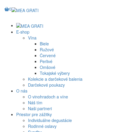
0
E-shop
Vína
Biele
Ružové
Červené
Perlivé
Omšové
Tokajské výbery
Kolekcie a darčekové balenia
Darčekové poukazy
O nás
O vinohradoch a víne
Náš tím
Naši partneri
Priestor pre zážitky
Individuálne degustácie
Rodinné oslavy