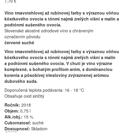
7,70 €
Víno tmavotehlovej až rubínovej farby s výraznou vôňou
kôstkového ovocia s tónmi najmä zrelých višní a malín a
podtónmi sušeného ovocia.
Slovenské akostné odrodové víno s chráneným
označením pôvodu
červené suché
Víno tmavotehlovej až rubínovej farby s výraznou vôňou
kôstkového ovocia s tónmi najmä zrelých višní a malín
a podtónmi sušeného ovocia. V chuti je víno výrazne
komplexné, s bohatým profilom aróm, s dominanciou
korenia a pôsobivej triesloviny zvýraznenej arómou
dubového suda.
Doporučená teplota podávania: 16 - 18 °C
Obsahuje oxid siričitý
Ročník:
2018
Objem:
0,75 l
Alk./obj.:
15 %
Cukornatosť:
suché
Dostupnosť:
Skladom