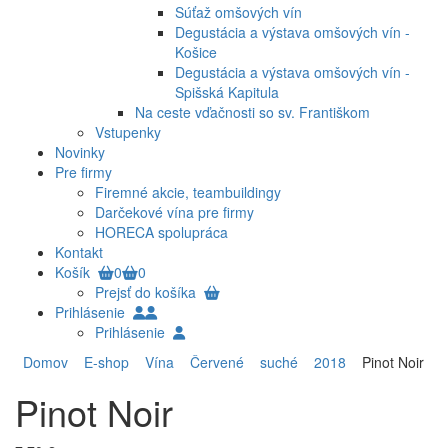
Súťaž omšových vín
Degustácia a výstava omšových vín -
Košice
Degustácia a výstava omšových vín -
Spišská Kapitula
Na ceste vďačnosti so sv. Františkom
Vstupenky
Novinky
Pre firmy
Firemné akcie, teambuildingy
Darčekové vína pre firmy
HORECA spolupráca
Kontakt
Košík
0
0
Prejsť do košíka
Prihlásenie
Prihlásenie
Domov
E-shop
Vína
Červené
suché
2018
Pinot Noir
Pinot Noir