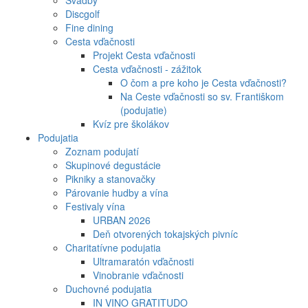
Svadby
Discgolf
Fine dining
Cesta vďačnosti
Projekt Cesta vďačnosti
Cesta vďačnosti - zážitok
O čom a pre koho je Cesta vďačnosti?
Na Ceste vďačnosti so sv. Františkom
(podujatie)
Kvíz pre školákov
Podujatia
Zoznam podujatí
Skupinové degustácie
Pikniky a stanovačky
Párovanie hudby a vína
Festivaly vína
URBAN 2026
Deň otvorených tokajských pivníc
Charitatívne podujatia
Ultramaratón vďačnosti
Vinobranie vďačnosti
Duchovné podujatia
IN VINO GRATITUDO