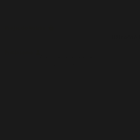
Prejsť do košíka
Užitočné 
Prihlásenie
Zážitkové vinárstvo v
Naše vinoh
obci Ladmovce
Obchodné 
Štatút súť
Poloha na mape
GDPR